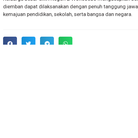
diemban dapat dilaksanakan dengan penuh tanggung jaw
kemajuan pendidikan, sekolah, serta bangsa dan negara.
Jl. Tumenggung Kertonegoro km.5, Wonolelo
Wonosobo, Jawa Tengah 56313