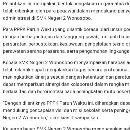
Pelantikan ini merupakan bentuk pengakuan negara atas de
telah diberikan oleh para pegawai dalam mendukung peny
administrasi di SMK Negeri 2 Wonosobo.
Para PPPK Paruh Waktu yang dilantik berasal dari unsur p
dengan berbagai tugas dan tanggung jawab, meliputi bida
persuratan, perpustakaan, kesiswaan, pengelolaan teknolo
perawatan sarana prasarana, serta pengamanan lingkunga
Kepala SMK Negeri 2 Wonosobo menyampaikan harapan ag
telah dilantik dapat menjalankan tugas secara profesional, 
meningkatkan kinerja sesuai dengan ketentuan dan peratura
dapat memperkuat sinergi dan kolaborasi dalam rangka m
berkualitas dan berorientasi pada peningkatan mutu pesert
“Dengan dilantiknya PPPK Paruh Waktu ini, diharapkan dap
mendukung pencapaian visi dan misi sekolah serta pening
Negeri 2 Wonosobo,” demikian disampaikan.
Keluarga besar SMK Negeri 2 Wonosobo mengucapkan se