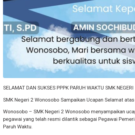
SELAMAT DAN SUKSES PPPK PARUH WAKTU SMK NEGER
SMK Negeri 2 Wonosobo Sampaikan Ucapan Selamat atas 
Wonosobo – SMK Negeri 2 Wonosobo menyampaikan ucapa
pegawai yang telah resmi dilantik sebagai Pegawai Pemeri
Paruh Waktu.