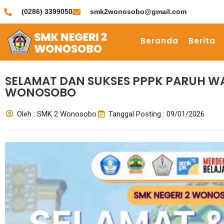
(0286) 3399050
smk2wonosobo@gmail.com
Beranda
Berita
SELAMAT DAN SUKSES PPPK PARUH WA
WONOSOBO
Oleh : SMK 2 Wonosobo
Tanggal Posting : 09/01/2026