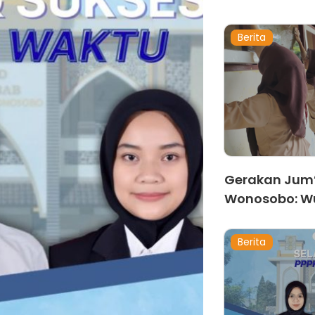
Berita
Gerakan Jum’a
Wonosobo: Wu
Berita