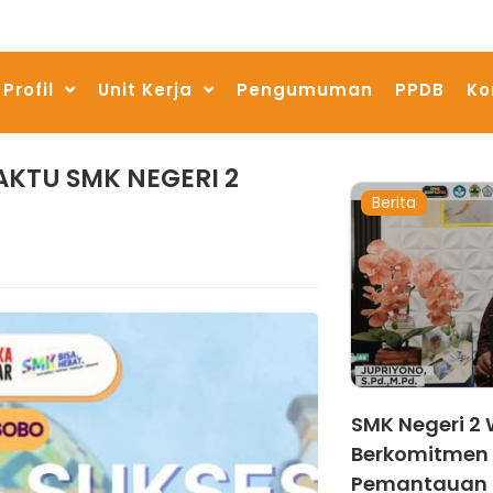
Profil
Unit Kerja
Pengumuman
PPDB
Ko
KTU SMK NEGERI 2
Berita
SMK Negeri 2
Berkomitmen
Pemantauan d