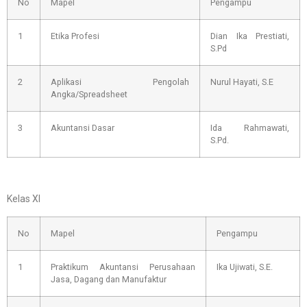
No
Mapel
Pengampu
1
Etika Profesi
Dian Ika Prestiati,
S.Pd
2
Aplikasi Pengolah
Nurul Hayati, S.E
Angka/Spreadsheet
3
Akuntansi Dasar
Ida Rahmawati,
S.Pd.
Kelas XI
No
Mapel
Pengampu
1
Praktikum Akuntansi Perusahaan
Ika Ujiwati, S.E.
Jasa, Dagang dan Manufaktur