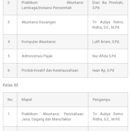
2
Praktikum Akuntansi
Dian Ika Prestiati,
Lembaga/Instansi Pemerintah
S.Pd.
3
Akuntansi Keuangan
Tri Auliya Retno
Ridha, S.E., M.Pd.
4
Komputer Akuntansi
Lutfi Ariani, S.Pd.
5
Administrasi Pajak
Nur Afida S.Pd.
6
Produk Kreatif dan Kewirausahaan
Iwan Aji, S.Pd.
Kelas XII
No
Mapel
Pengampu
1
Praktikum Akuntansi Perusahaan
Tri Auliya Retno
Jasa, Dagang dan Manufaktur
Ridha, S.E., M.Pd